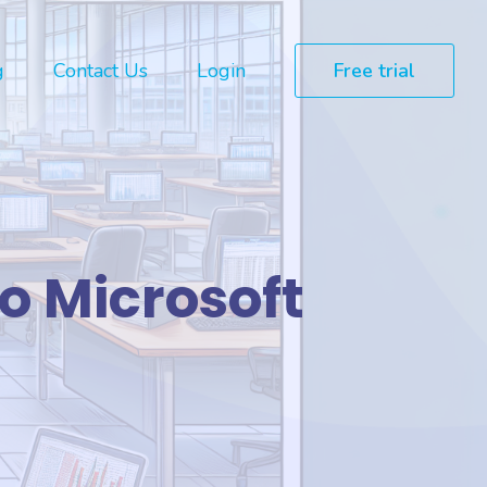
g
Contact Us
Login
Free trial
o Microsoft