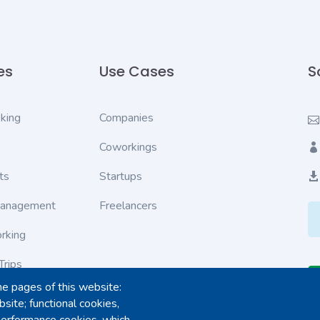
es
Use Cases
S
king
Companies
Coworkings
ts
Startups
Management
Freelancers
rking
Trips
he pages of this website:
ves
site; functional cookies,