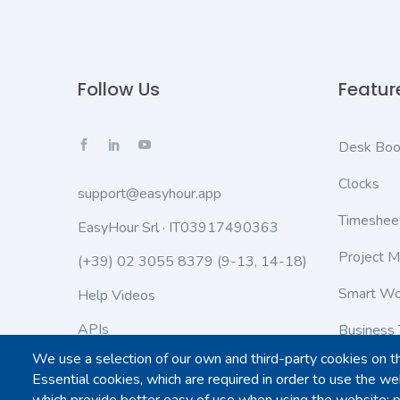
Follow Us
Featur
Desk Boo
Clocks
support@easyhour.app
Timeshee
EasyHour Srl · IT03917490363
Project 
(+39) 02 3055 8379
(9-13, 14-18)
Smart Wo
Help Videos
APIs
Business 
We use a selection of our own and third-party cookies on t
Status
Work Lea
Essential cookies, which are required in order to use the web